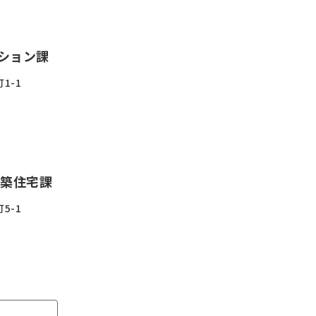
ション課
1-1
建築住宅課
5-1