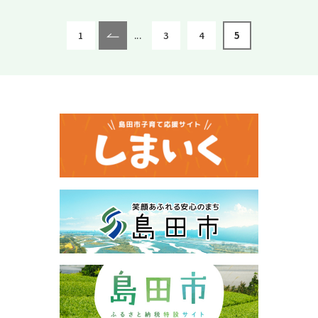
1
...
3
4
5